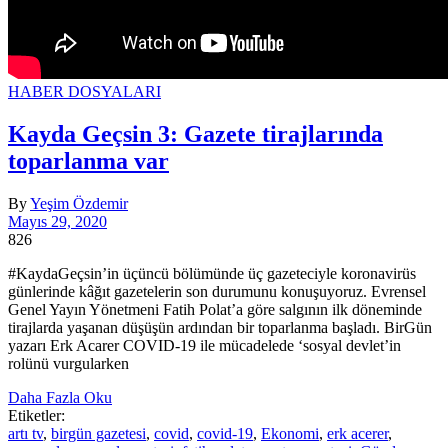
HABER DOSYALARI
Kayda Geçsin 3: Gazete tirajlarında
toparlanma var
By
Yeşim Özdemir
Mayıs 29, 2020
826
#KaydaGeçsin’in üçüncü bölümünde üç gazeteciyle koronavirüs
günlerinde kâğıt gazetelerin son durumunu konuşuyoruz. Evrensel
Genel Yayın Yönetmeni Fatih Polat’a göre salgının ilk döneminde
tirajlarda yaşanan düşüşün ardından bir toparlanma başladı. BirGün
yazarı Erk Acarer COVID-19 ile mücadelede ‘sosyal devlet’in
rolünü vurgularken
Daha Fazla Oku
Etiketler:
artı tv
,
birgün gazetesi
,
covid
,
covid-19
,
Ekonomi
,
erk acerer
,