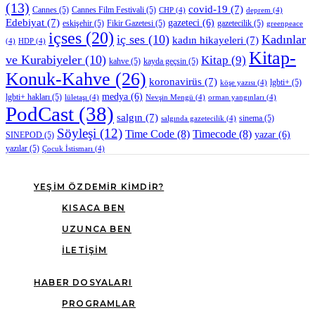
(13)
covid-19
(7)
Cannes
(5)
Cannes Film Festivali
(5)
CHP
(4)
deprem
(4)
Edebiyat
(7)
gazeteci
(6)
eskişehir
(5)
Fikir Gazetesi
(5)
gazetecilik
(5)
greenpeace
içses
(20)
iç ses
(10)
Kadınlar
kadın hikayeleri
(7)
(4)
HDP
(4)
Kitap-
ve Kurabiyeler
(10)
Kitap
(9)
kahve
(5)
kayda geçsin
(5)
Konuk-Kahve
(26)
koronavirüs
(7)
lgbti+
(5)
köşe yazısı
(4)
medya
(6)
lgbti+ hakları
(5)
lületaşı
(4)
Nevşin Mengü
(4)
orman yangınları
(4)
PodCast
(38)
salgın
(7)
sinema
(5)
salgında gazetecilik
(4)
Söyleşi
(12)
Time Code
(8)
Timecode
(8)
yazar
(6)
SINEPOD
(5)
yazılar
(5)
Çocuk İstismarı
(4)
YEŞIM ÖZDEMIR KIMDIR?
KISACA BEN
UZUNCA BEN
İLETIŞIM
HABER DOSYALARI
PROGRAMLAR