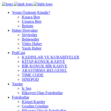
Yeşim Özdemir Kimdir?
Kısaca Ben
Uzunca Ben
İletişim
Haber Dosyaları
Söyleşiler
Belgeseller
Video Haber
Yazılı Haber
PodCast
KADINLAR VE KURABİYELER
KİTAP-KONUK-KAHVE
BİR KONUK BİR KAHVE
ARAŞTIRMA-BELGESEL
TIME CODE
SINEPOD
Yazılar
İç Ses
Hikayesi Olan Fotoğraflar
Fotoğraflar
Kişisel Kareler
Gezdim Gördüm
Hikayesi Olacak Fotoğraflar