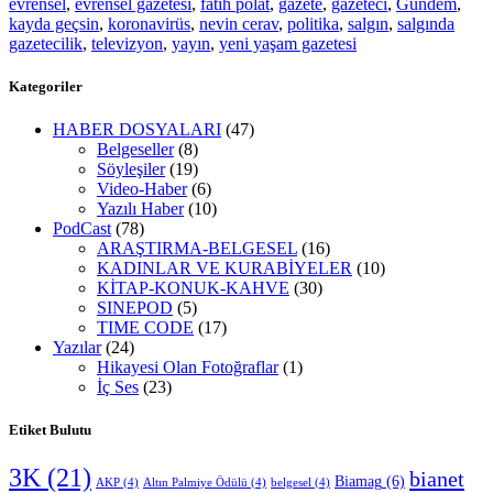
evrensel
,
evrensel gazetesi
,
fatih polat
,
gazete
,
gazeteci
,
Gündem
,
kayda geçsin
,
koronavirüs
,
nevin cerav
,
politika
,
salgın
,
salgında
gazetecilik
,
televizyon
,
yayın
,
yeni yaşam gazetesi
Kategoriler
HABER DOSYALARI
(47)
Belgeseller
(8)
Söyleşiler
(19)
Video-Haber
(6)
Yazılı Haber
(10)
PodCast
(78)
ARAŞTIRMA-BELGESEL
(16)
KADINLAR VE KURABİYELER
(10)
KİTAP-KONUK-KAHVE
(30)
SINEPOD
(5)
TIME CODE
(17)
Yazılar
(24)
Hikayesi Olan Fotoğraflar
(1)
İç Ses
(23)
Etiket Bulutu
3K
(21)
bianet
Biamag
(6)
AKP
(4)
Altın Palmiye Ödülü
(4)
belgesel
(4)