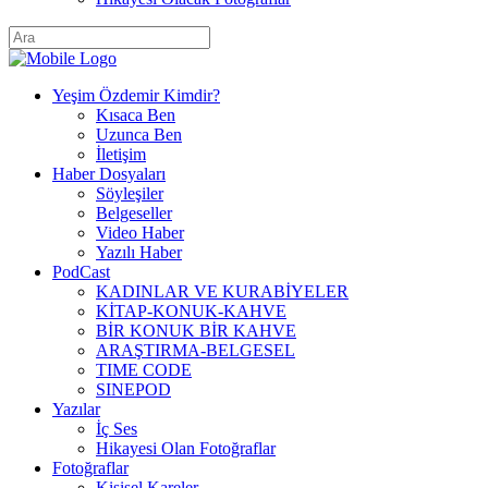
Yeşim Özdemir Kimdir?
Kısaca Ben
Uzunca Ben
İletişim
Haber Dosyaları
Söyleşiler
Belgeseller
Video Haber
Yazılı Haber
PodCast
KADINLAR VE KURABİYELER
KİTAP-KONUK-KAHVE
BİR KONUK BİR KAHVE
ARAŞTIRMA-BELGESEL
TIME CODE
SINEPOD
Yazılar
İç Ses
Hikayesi Olan Fotoğraflar
Fotoğraflar
Kişisel Kareler