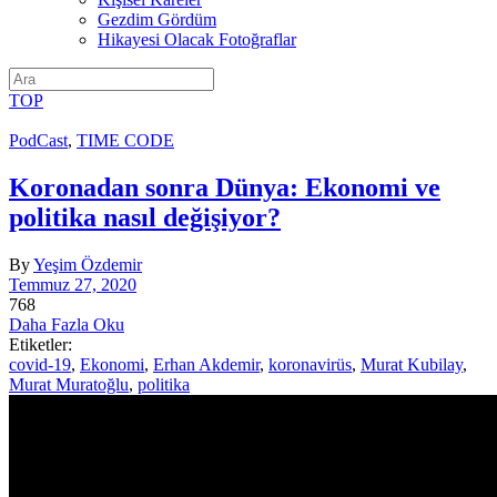
Gezdim Gördüm
Hikayesi Olacak Fotoğraflar
TOP
PodCast
,
TIME CODE
Koronadan sonra Dünya: Ekonomi ve
politika nasıl değişiyor?
By
Yeşim Özdemir
Temmuz 27, 2020
768
Daha Fazla Oku
Etiketler:
covid-19
,
Ekonomi
,
Erhan Akdemir
,
koronavirüs
,
Murat Kubilay
,
Murat Muratoğlu
,
politika