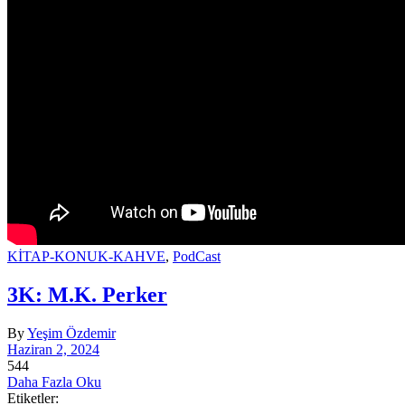
KİTAP-KONUK-KAHVE
,
PodCast
3K: M.K. Perker
By
Yeşim Özdemir
Haziran 2, 2024
544
Daha Fazla Oku
Etiketler: