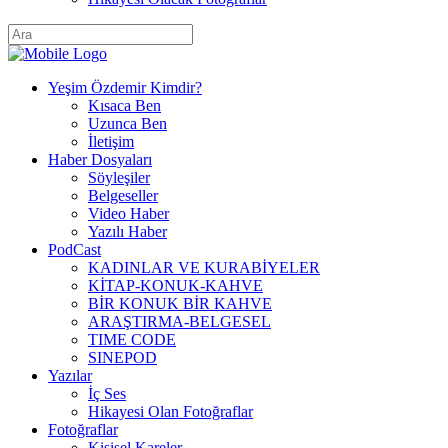
Yeşim Özdemir Kimdir?
Kısaca Ben
Uzunca Ben
İletişim
Haber Dosyaları
Söyleşiler
Belgeseller
Video Haber
Yazılı Haber
PodCast
KADINLAR VE KURABİYELER
KİTAP-KONUK-KAHVE
BİR KONUK BİR KAHVE
ARAŞTIRMA-BELGESEL
TIME CODE
SINEPOD
Yazılar
İç Ses
Hikayesi Olan Fotoğraflar
Fotoğraflar
Kişisel Kareler