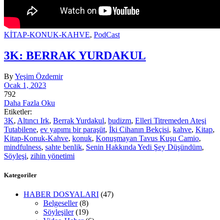
KİTAP-KONUK-KAHVE
,
PodCast
3K: BERRAK YURDAKUL
By
Yeşim Özdemir
Ocak 1, 2023
792
Daha Fazla Oku
Etiketler:
3K
,
Altıncı Irk
,
Berrak Yurdakul
,
budizm
,
Elleri Titremeden Ateşi
Tutabilene
,
ev yapımı bir paraşüt
,
İki Cihanın Bekçisi
,
kahve
,
Kitap
,
Kitap-Konuk-Kahve
,
konuk
,
Konuşmayan Tavus Kuşu Camio
,
mindfulness
,
sahte benlik
,
Senin Hakkında Yedi Şey Düşündüm
,
Söyleşi
,
zihin yönetimi
Kategoriler
HABER DOSYALARI
(47)
Belgeseller
(8)
Söyleşiler
(19)