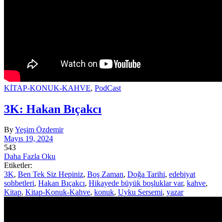
KİTAP-KONUK-KAHVE
,
PodCast
3K: Hakan Bıçakcı
By
Yeşim Özdemir
Mayıs 19, 2024
543
Daha Fazla Oku
Etiketler:
3K
,
Ben Tek Siz Hepiniz
,
Boş Zaman
,
Doğa Tarihi
,
edebiyat
sohbetleri
,
Hakan Bıçakcı
,
Hikayede büyük boşluklar var
,
kahve
,
Kitap
,
Kitap-Konuk-Kahve
,
konuk
,
Uyku Sersemi
,
yazar