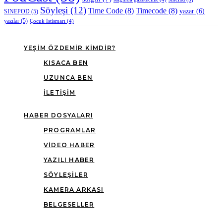
Söyleşi
(12)
Time Code
(8)
Timecode
(8)
yazar
(6)
SINEPOD
(5)
yazılar
(5)
Çocuk İstismarı
(4)
YEŞIM ÖZDEMIR KIMDIR?
KISACA BEN
UZUNCA BEN
İLETIŞIM
HABER DOSYALARI
PROGRAMLAR
VIDEO HABER
YAZILI HABER
SÖYLEŞILER
KAMERA ARKASI
BELGESELLER