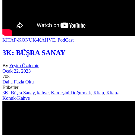
KİTAP-KONUK-KAHVE
,
PodCast
3K: BÜŞRA SANAY
By
Yeşim Özdemir
Ocak 22, 2023
708
Daha Fazla Oku
Etiketler:
3K
,
Büşra Sanay
,
kahve
,
Kardeşini Doğurmak
,
Kitap
,
Kitap-
Konuk-Kahve