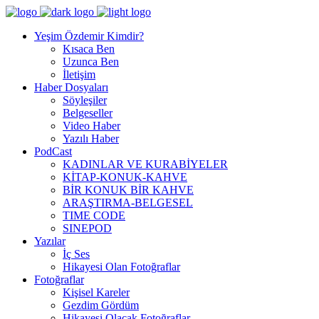
Yeşim Özdemir Kimdir?
Kısaca Ben
Uzunca Ben
İletişim
Haber Dosyaları
Söyleşiler
Belgeseller
Video Haber
Yazılı Haber
PodCast
KADINLAR VE KURABİYELER
KİTAP-KONUK-KAHVE
BİR KONUK BİR KAHVE
ARAŞTIRMA-BELGESEL
TIME CODE
SINEPOD
Yazılar
İç Ses
Hikayesi Olan Fotoğraflar
Fotoğraflar
Kişisel Kareler
Gezdim Gördüm
Hikayesi Olacak Fotoğraflar