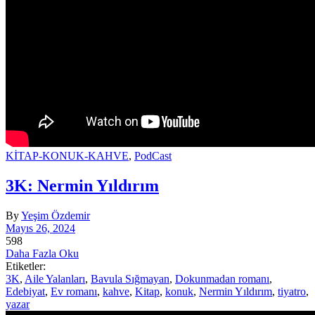
KİTAP-KONUK-KAHVE
,
PodCast
3K: Nermin Yıldırım
By
Yeşim Özdemir
Mayıs 26, 2024
598
Daha Fazla Oku
Etiketler:
3K
,
Aile Yalanları
,
Bavula Sığmayan
,
Dokunmadan romanı
,
Edebiyat
,
Ev romanı
,
kahve
,
Kitap
,
konuk
,
Nermin Yıldırım
,
tiyatro
,
yazar