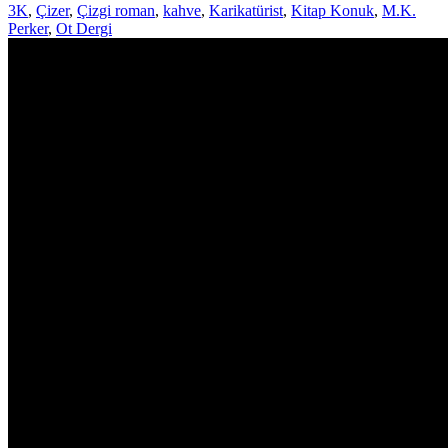
3K
,
Çizer
,
Çizgi roman
,
kahve
,
Karikatürist
,
Kitap Konuk
,
M.K.
Perker
,
Ot Dergi