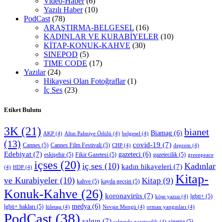
Video-Haber
(6)
Yazılı Haber
(10)
PodCast
(78)
ARAŞTIRMA-BELGESEL
(16)
KADINLAR VE KURABİYELER
(10)
KİTAP-KONUK-KAHVE
(30)
SINEPOD
(5)
TIME CODE
(17)
Yazılar
(24)
Hikayesi Olan Fotoğraflar
(1)
İç Ses
(23)
Etiket Bulutu
3K
(21)
bianet
Biamag
(6)
AKP
(4)
Altın Palmiye Ödülü
(4)
belgesel
(4)
(13)
covid-19
(7)
Cannes
(5)
Cannes Film Festivali
(5)
CHP
(4)
deprem
(4)
Edebiyat
(7)
gazeteci
(6)
eskişehir
(5)
Fikir Gazetesi
(5)
gazetecilik
(5)
greenpeace
içses
(20)
iç ses
(10)
Kadınlar
kadın hikayeleri
(7)
(4)
HDP
(4)
Kitap-
ve Kurabiyeler
(10)
Kitap
(9)
kahve
(5)
kayda geçsin
(5)
Konuk-Kahve
(26)
koronavirüs
(7)
lgbti+
(5)
köşe yazısı
(4)
medya
(6)
lgbti+ hakları
(5)
lületaşı
(4)
Nevşin Mengü
(4)
orman yangınları
(4)
PodCast
(38)
salgın
(7)
sinema
(5)
salgında gazetecilik
(4)