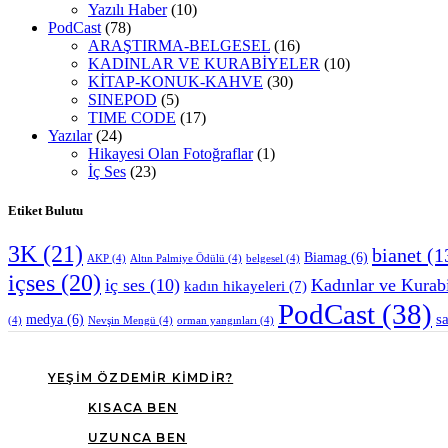
Yazılı Haber
(10)
PodCast
(78)
ARAŞTIRMA-BELGESEL
(16)
KADINLAR VE KURABİYELER
(10)
KİTAP-KONUK-KAHVE
(30)
SINEPOD
(5)
TIME CODE
(17)
Yazılar
(24)
Hikayesi Olan Fotoğraflar
(1)
İç Ses
(23)
Etiket Bulutu
3K
(21)
bianet
(1
Biamag
(6)
AKP
(4)
Altın Palmiye Ödülü
(4)
belgesel
(4)
içses
(20)
iç ses
(10)
Kadınlar ve Kurab
kadın hikayeleri
(7)
PodCast
(38)
s
medya
(6)
(4)
Nevşin Mengü
(4)
orman yangınları
(4)
YEŞIM ÖZDEMIR KIMDIR?
KISACA BEN
UZUNCA BEN