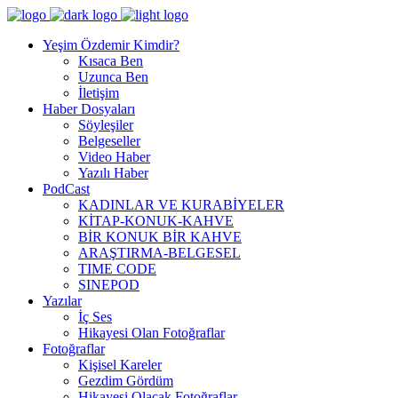
Yeşim Özdemir Kimdir?
Kısaca Ben
Uzunca Ben
İletişim
Haber Dosyaları
Söyleşiler
Belgeseller
Video Haber
Yazılı Haber
PodCast
KADINLAR VE KURABİYELER
KİTAP-KONUK-KAHVE
BİR KONUK BİR KAHVE
ARAŞTIRMA-BELGESEL
TIME CODE
SINEPOD
Yazılar
İç Ses
Hikayesi Olan Fotoğraflar
Fotoğraflar
Kişisel Kareler
Gezdim Gördüm
Hikayesi Olacak Fotoğraflar