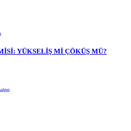
n
Sİ: YÜKSELİŞ Mİ ÇÖKÜŞ MÜ?
salgın