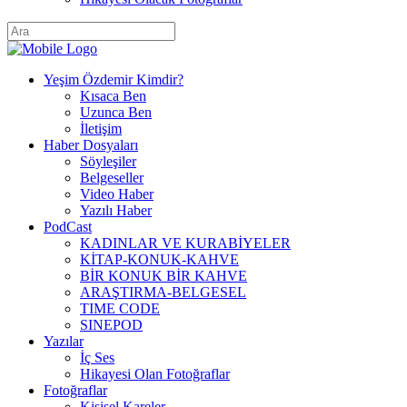
Yeşim Özdemir Kimdir?
Kısaca Ben
Uzunca Ben
İletişim
Haber Dosyaları
Söyleşiler
Belgeseller
Video Haber
Yazılı Haber
PodCast
KADINLAR VE KURABİYELER
KİTAP-KONUK-KAHVE
BİR KONUK BİR KAHVE
ARAŞTIRMA-BELGESEL
TIME CODE
SINEPOD
Yazılar
İç Ses
Hikayesi Olan Fotoğraflar
Fotoğraflar
Kişisel Kareler