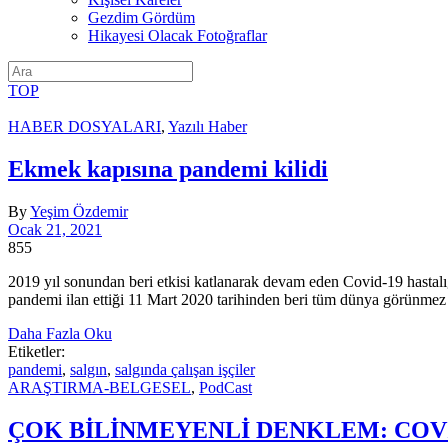
Gezdim Gördüm
Hikayesi Olacak Fotoğraflar
TOP
HABER DOSYALARI
,
Yazılı Haber
Ekmek kapısına pandemi kilidi
By
Yeşim Özdemir
Ocak 21, 2021
855
2019 yıl sonundan beri etkisi katlanarak devam eden Covid-19 hastalı
pandemi ilan ettiği 11 Mart 2020 tarihinden beri tüm dünya görünmez 
Daha Fazla Oku
Etiketler:
pandemi
,
salgın
,
salgında çalışan işçiler
ARAŞTIRMA-BELGESEL
,
PodCast
ÇOK BİLİNMEYENLİ DENKLEM: COVİ