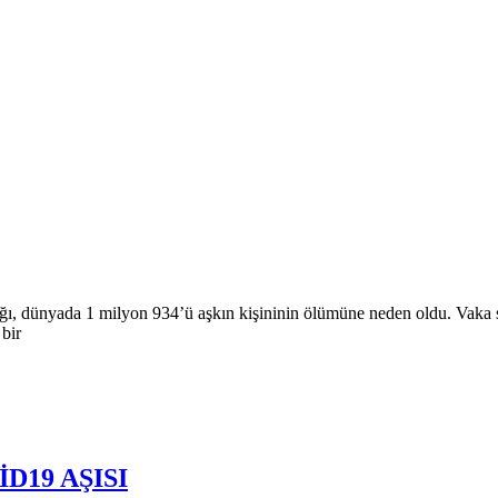
ğı, dünyada 1 milyon 934’ü aşkın kişininin ölümüne neden oldu. Vaka sa
bir
D19 AŞISI