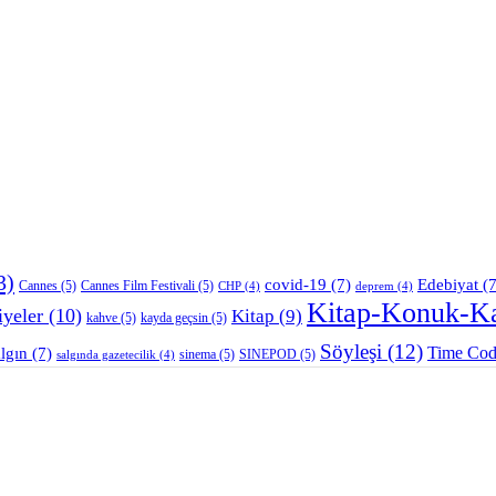
3)
covid-19
(7)
Edebiyat
(7
Cannes
(5)
Cannes Film Festivali
(5)
CHP
(4)
deprem
(4)
Kitap-Konuk-K
iyeler
(10)
Kitap
(9)
kahve
(5)
kayda geçsin
(5)
Söyleşi
(12)
Time Co
algın
(7)
sinema
(5)
SINEPOD
(5)
salgında gazetecilik
(4)