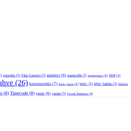
)
gazeteci
(6)
eskişehir
(5)
Fikir Gazetesi
(5)
gazetecilik
(5)
greenpeace
(4)
HDP
(4)
ahve
(26)
koronavirüs
(7)
lgbti+
(5)
lgbti+ hakları
(5)
köşe yazısı
(4)
lületaşı
de
(8)
Timecode
(8)
yazar
(6)
yazılar
(5)
Çocuk İstismarı
(4)