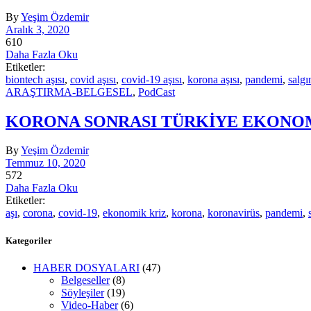
By
Yeşim Özdemir
Aralık 3, 2020
610
Daha Fazla Oku
Etiketler:
biontech aşısı
,
covid aşısı
,
covid-19 aşısı
,
korona aşısı
,
pandemi
,
salgı
ARAŞTIRMA-BELGESEL
,
PodCast
KORONA SONRASI TÜRKİYE EKONOMİ
By
Yeşim Özdemir
Temmuz 10, 2020
572
Daha Fazla Oku
Etiketler:
aşı
,
corona
,
covid-19
,
ekonomik kriz
,
korona
,
koronavirüs
,
pandemi
,
Kategoriler
HABER DOSYALARI
(47)
Belgeseller
(8)
Söyleşiler
(19)
Video-Haber
(6)