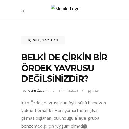
İÇ SES
,
YAZILAR
BELKİ DE ÇİRKİN BİR
ÖRDEK YAVRUSU
DEĞİLSİNİZDİR?
by
Yeşim Özdemir
Ekim 15, 2022
752
irkin Ördek Yavrusu'nun öyküsünü bilmeyen
yoktur herhalde. Hani yumurtadan çıkar
çıkmaz dışlanan, bulunduğu aileye-gruba
benzemediği için “uygun” olmadığı