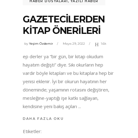
HABER DOSYALARI
,
YAZILI HABER
GAZETECILERDEN
KITAP ÖNERILERI
by
Yeşim Özdemir
Mayıs 29, 2022
1.6k
ep derler ya “bir gün, bir kitap okudum
hayatım değişti” diye. Sıkı okurların hep
vardır böyle kitapları ve bu kitaplara hep bir
yenisi eklenir. İyi bir okurun hayatının her
döneminde; yaşamının rotasını değiştiren,
mesleğine-yaptığı işe katkı sağlayan,
kendisine yeni bakış açıları
DAHA FAZLA OKU
Etiketler: