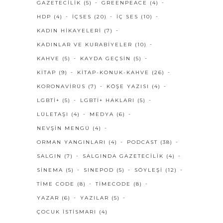
GAZETECILIK
(5)
GREENPEACE
(4)
HDP
(4)
IÇSES
(20)
IÇ SES
(10)
KADIN HIKAYELERI
(7)
KADINLAR VE KURABIYELER
(10)
KAHVE
(5)
KAYDA GEÇSIN
(5)
KITAP
(9)
KITAP-KONUK-KAHVE
(26)
KORONAVIRÜS
(7)
KÖŞE YAZISI
(4)
LGBTI+
(5)
LGBTI+ HAKLARI
(5)
LÜLETAŞI
(4)
MEDYA
(6)
NEVŞIN MENGÜ
(4)
ORMAN YANGINLARI
(4)
PODCAST
(38)
SALGIN
(7)
SALGINDA GAZETECILIK
(4)
SINEMA
(5)
SINEPOD
(5)
SÖYLEŞI
(12)
TIME CODE
(8)
TIMECODE
(8)
YAZAR
(6)
YAZILAR
(5)
ÇOCUK İSTISMARI
(4)