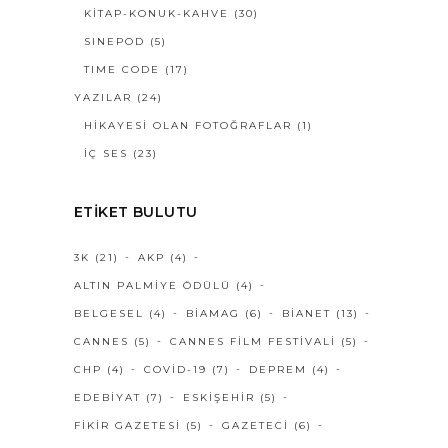
KİTAP-KONUK-KAHVE
(30)
SINEPOD
(5)
TIME CODE
(17)
YAZILAR
(24)
HIKAYESI OLAN FOTOĞRAFLAR
(1)
İÇ SES
(23)
ETIKET BULUTU
3K
(21)
AKP
(4)
ALTIN PALMIYE ÖDÜLÜ
(4)
BELGESEL
(4)
BIAMAG
(6)
BIANET
(13)
CANNES
(5)
CANNES FILM FESTIVALI
(5)
CHP
(4)
COVID-19
(7)
DEPREM
(4)
EDEBIYAT
(7)
ESKIŞEHIR
(5)
FIKIR GAZETESI
(5)
GAZETECI
(6)