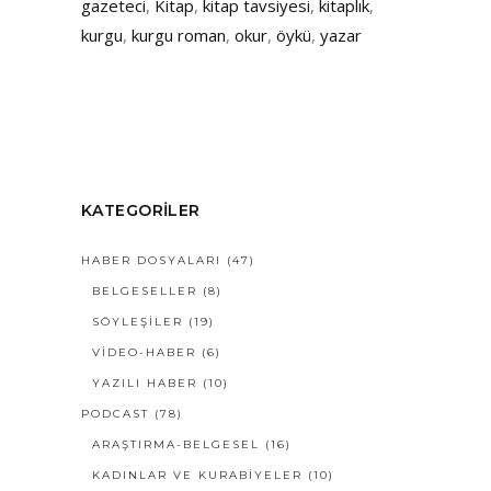
gazeteci
,
Kitap
,
kitap tavsiyesi
,
kitaplık
,
kurgu
,
kurgu roman
,
okur
,
öykü
,
yazar
KATEGORILER
HABER DOSYALARI
(47)
BELGESELLER
(8)
SÖYLEŞILER
(19)
VIDEO-HABER
(6)
YAZILI HABER
(10)
PODCAST
(78)
ARAŞTIRMA-BELGESEL
(16)
KADINLAR VE KURABİYELER
(10)