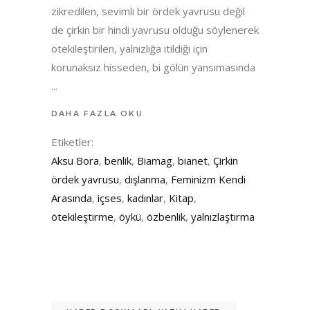
zikredilen, sevimli bir ördek yavrusu değil
de çirkin bir hindi yavrusu olduğu söylenerek
ötekileştirilen, yalnızlığa itildiği için
korunaksız hisseden, bi gölün yansımasında
DAHA FAZLA OKU
Etiketler:
Aksu Bora
,
benlik
,
Biamag
,
bianet
,
Çirkin
ördek yavrusu
,
dışlanma
,
Feminizm Kendi
Arasında
,
içses
,
kadınlar
,
Kitap
,
ötekileştirme
,
öykü
,
özbenlik
,
yalnızlaştırma