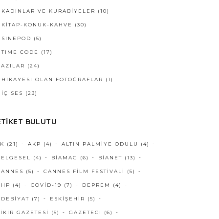
KADINLAR VE KURABİYELER
(10)
KİTAP-KONUK-KAHVE
(30)
SINEPOD
(5)
TIME CODE
(17)
YAZILAR
(24)
HIKAYESI OLAN FOTOĞRAFLAR
(1)
İÇ SES
(23)
ETIKET BULUTU
3K
(21)
AKP
(4)
ALTIN PALMIYE ÖDÜLÜ
(4)
BELGESEL
(4)
BIAMAG
(6)
BIANET
(13)
CANNES
(5)
CANNES FILM FESTIVALI
(5)
CHP
(4)
COVID-19
(7)
DEPREM
(4)
EDEBIYAT
(7)
ESKIŞEHIR
(5)
FIKIR GAZETESI
(5)
GAZETECI
(6)