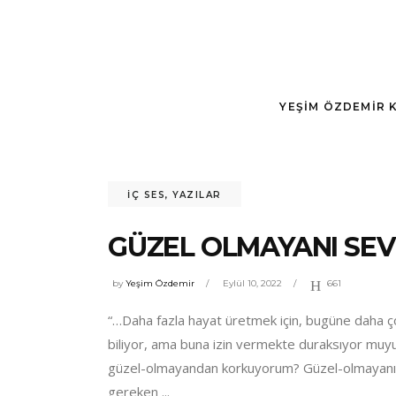
YEŞIM ÖZDEMIR 
İÇ SES
,
YAZILAR
GÜZEL OLMAYANI SEV
by
Yeşim Özdemir
Eylül 10, 2022
661
“…Daha fazla hayat üretmek için, bugüne daha ç
biliyor, ama buna izin vermekte duraksıyor mu
güzel-olmayandan korkuyorum? Güzel-olmayanın
gereken