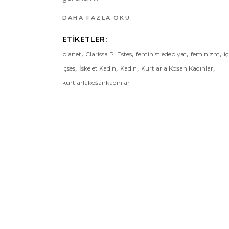
DAHA FAZLA OKU
ETIKETLER:
,
,
,
,
bianet
Clarissa P. Estes
feminist edebiyat
feminizm
iç
,
,
,
,
içses
İskelet Kadın
Kadın
Kurtlarla Koşan Kadınlar
kurtlarlakoşankadınlar