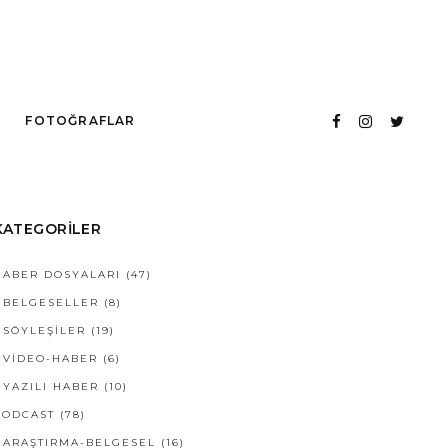
FOTOĞRAFLAR
KATEGORILER
HABER DOSYALARI
(47)
BELGESELLER
(8)
SÖYLEŞILER
(19)
VIDEO-HABER
(6)
YAZILI HABER
(10)
PODCAST
(78)
ARAŞTIRMA-BELGESEL
(16)