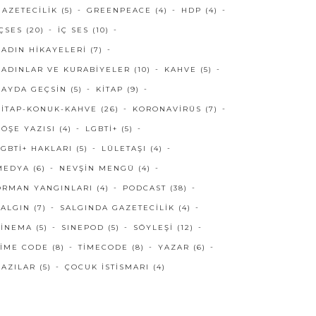
GAZETECILIK
(5)
GREENPEACE
(4)
HDP
(4)
IÇSES
(20)
IÇ SES
(10)
KADIN HIKAYELERI
(7)
KADINLAR VE KURABIYELER
(10)
KAHVE
(5)
KAYDA GEÇSIN
(5)
KITAP
(9)
KITAP-KONUK-KAHVE
(26)
KORONAVIRÜS
(7)
KÖŞE YAZISI
(4)
LGBTI+
(5)
LGBTI+ HAKLARI
(5)
LÜLETAŞI
(4)
MEDYA
(6)
NEVŞIN MENGÜ
(4)
ORMAN YANGINLARI
(4)
PODCAST
(38)
SALGIN
(7)
SALGINDA GAZETECILIK
(4)
SINEMA
(5)
SINEPOD
(5)
SÖYLEŞI
(12)
TIME CODE
(8)
TIMECODE
(8)
YAZAR
(6)
YAZILAR
(5)
ÇOCUK İSTISMARI
(4)