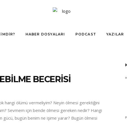
KIMDIR?
HABER DOSYALARI
PODCAST
YAZILAR
EBİLME BECERİSİ
ok hangi ölümü vermeliyim? Neyin ölmesi gerektiğini
yum? Sevmem için bende ölmesi gereken nedir? Hangi
 gücü, bugün benim ne işime yarar? Bugün ölmesi