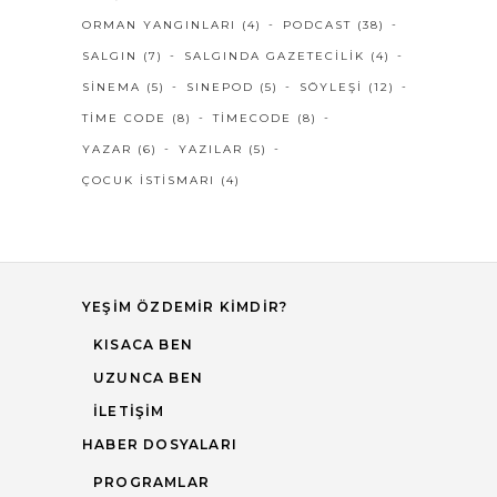
ORMAN YANGINLARI
(4)
PODCAST
(38)
SALGIN
(7)
SALGINDA GAZETECILIK
(4)
SINEMA
(5)
SINEPOD
(5)
SÖYLEŞI
(12)
TIME CODE
(8)
TIMECODE
(8)
YAZAR
(6)
YAZILAR
(5)
ÇOCUK İSTISMARI
(4)
YEŞIM ÖZDEMIR KIMDIR?
KISACA BEN
UZUNCA BEN
İLETIŞIM
HABER DOSYALARI
PROGRAMLAR