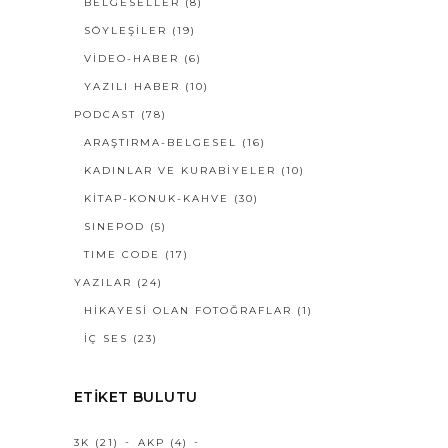
BELGESELLER
(8)
SÖYLEŞILER
(19)
VIDEO-HABER
(6)
YAZILI HABER
(10)
PODCAST
(78)
ARAŞTIRMA-BELGESEL
(16)
KADINLAR VE KURABİYELER
(10)
KİTAP-KONUK-KAHVE
(30)
SINEPOD
(5)
TIME CODE
(17)
YAZILAR
(24)
HIKAYESI OLAN FOTOĞRAFLAR
(1)
İÇ SES
(23)
ETIKET BULUTU
3K
(21)
AKP
(4)