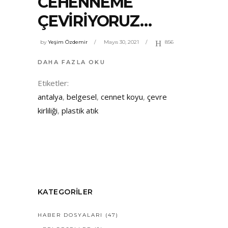
CEHENNEME
ÇEVIRIYORUZ…
by
Yeşim Özdemir
Mayıs 30, 2021
856
DAHA FAZLA OKU
Etiketler:
antalya
,
belgesel
,
cennet koyu
,
çevre
kirliliği
,
plastik atık
KATEGORILER
HABER DOSYALARI
(47)