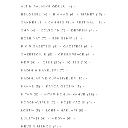
ALTIN PALMIYE ÖDÜLÜ
(4)
BELGESEL
(4)
BIAMAG
(6)
BIANET
(13)
CANNES
(5)
CANNES FILM FESTIVALI
(5)
CHP
(4)
COVID-19
(7)
DEPREM
(4)
EDEBIYAT
(7)
ESKIŞEHIR
(5)
FIKIR GAZETESI
(5)
GAZETECI
(6)
GAZETECILIK
(5)
GREENPEACE
(4)
HDP
(4)
IÇSES
(20)
IÇ SES
(10)
KADIN HIKAYELERI
(7)
KADINLAR VE KURABIYELER
(10)
KAHVE
(5)
KAYDA GEÇSIN
(5)
KITAP
(9)
KITAP-KONUK-KAHVE
(26)
KORONAVIRÜS
(7)
KÖŞE YAZISI
(4)
LGBTI+
(5)
LGBTI+ HAKLARI
(5)
LÜLETAŞI
(4)
MEDYA
(6)
NEVŞIN MENGÜ
(4)