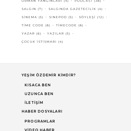
ORMAN YANGINLARI
(4)
PODCAST
(38)
SALGIN
(7)
SALGINDA GAZETECILIK
(4)
SINEMA
(5)
SINEPOD
(5)
SÖYLEŞI
(12)
TIME CODE
(8)
TIMECODE
(8)
YAZAR
(6)
YAZILAR
(5)
ÇOCUK İSTISMARI
(4)
YEŞIM ÖZDEMIR KIMDIR?
KISACA BEN
UZUNCA BEN
İLETIŞIM
HABER DOSYALARI
PROGRAMLAR
VIDEO HABER