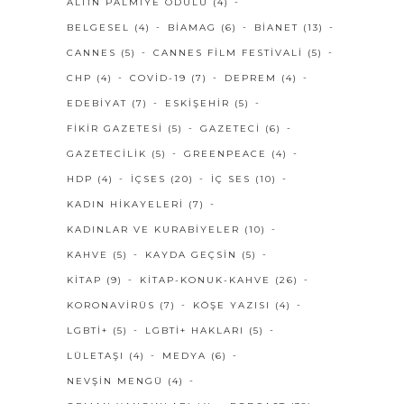
ALTIN PALMIYE ÖDÜLÜ
(4)
BELGESEL
(4)
BIAMAG
(6)
BIANET
(13)
CANNES
(5)
CANNES FILM FESTIVALI
(5)
CHP
(4)
COVID-19
(7)
DEPREM
(4)
EDEBIYAT
(7)
ESKIŞEHIR
(5)
FIKIR GAZETESI
(5)
GAZETECI
(6)
GAZETECILIK
(5)
GREENPEACE
(4)
HDP
(4)
IÇSES
(20)
IÇ SES
(10)
KADIN HIKAYELERI
(7)
KADINLAR VE KURABIYELER
(10)
KAHVE
(5)
KAYDA GEÇSIN
(5)
KITAP
(9)
KITAP-KONUK-KAHVE
(26)
KORONAVIRÜS
(7)
KÖŞE YAZISI
(4)
LGBTI+
(5)
LGBTI+ HAKLARI
(5)
LÜLETAŞI
(4)
MEDYA
(6)
NEVŞIN MENGÜ
(4)