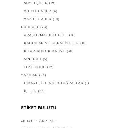
SÖYLEŞILER
(19)
VIDEO-HABER
(6)
YAZILI HABER
(10)
PODCAST
(78)
ARAŞTIRMA-BELGESEL
(16)
KADINLAR VE KURABİYELER
(10)
KİTAP-KONUK-KAHVE
(30)
SINEPOD
(5)
TIME CODE
(17)
YAZILAR
(24)
HIKAYESI OLAN FOTOĞRAFLAR
(1)
İÇ SES
(23)
ETIKET BULUTU
3K
(21)
AKP
(4)