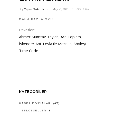
by
Yeşim Özdemir
Mayıs 1, 2021
2.74k
DAHA FAZLA OKU
Etiketler:
Ahmet Mümtaz Taylan
,
Ara Toplam
,
İskender Abi
,
Leyla ile Mecnun
,
Söyleşi
,
Time Code
KATEGORILER
HABER DOSYALARI
(47)
BELGESELLER
(8)