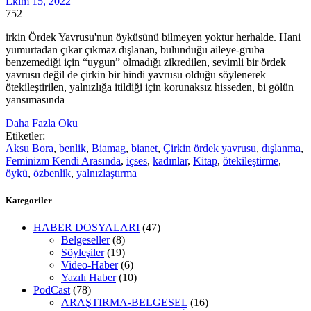
Ekim 15, 2022
752
irkin Ördek Yavrusu'nun öyküsünü bilmeyen yoktur herhalde. Hani
yumurtadan çıkar çıkmaz dışlanan, bulunduğu aileye-gruba
benzemediği için “uygun” olmadığı zikredilen, sevimli bir ördek
yavrusu değil de çirkin bir hindi yavrusu olduğu söylenerek
ötekileştirilen, yalnızlığa itildiği için korunaksız hisseden, bi gölün
yansımasında
Daha Fazla Oku
Etiketler:
Aksu Bora
,
benlik
,
Biamag
,
bianet
,
Çirkin ördek yavrusu
,
dışlanma
,
Feminizm Kendi Arasında
,
içses
,
kadınlar
,
Kitap
,
ötekileştirme
,
öykü
,
özbenlik
,
yalnızlaştırma
Kategoriler
HABER DOSYALARI
(47)
Belgeseller
(8)
Söyleşiler
(19)
Video-Haber
(6)
Yazılı Haber
(10)
PodCast
(78)
ARAŞTIRMA-BELGESEL
(16)