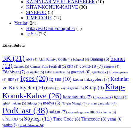
KADINLAR VE KURABİYELER
(10)
KİTAP-KONUK-KAHVE
(30)
SINEPOD
(5)
TIME CODE
(17)
Yazılar
(24)
Hikayesi Olan Fotoğraflar
(1)
İç Ses
(23)
Etiket Bulutu
3K
(21)
bianet
Biamag
(6)
AKP
(4)
Altın Palmiye Ödülü
(4)
belgesel
(4)
(13)
covid-19
(7)
Cannes
(5)
Cannes Film Festivali
(5)
CHP
(4)
deprem
(4)
Edebiyat
(7)
gazeteci
(6)
eskişehir
(5)
Fikir Gazetesi
(5)
gazetecilik
(5)
greenpeace
içses
(20)
iç ses
(10)
Kadınlar
kadın hikayeleri
(7)
(4)
HDP
(4)
Kitap-
ve Kurabiyeler
(10)
Kitap
(9)
kahve
(5)
kayda geçsin
(5)
Konuk-Kahve
(26)
koronavirüs
(7)
lgbti+
(5)
köşe yazısı
(4)
medya
(6)
lgbti+ hakları
(5)
lületaşı
(4)
Nevşin Mengü
(4)
orman yangınları
(4)
PodCast
(38)
salgın
(7)
sinema
(5)
salgında gazetecilik
(4)
Söyleşi
(12)
Time Code
(8)
Timecode
(8)
yazar
(6)
SINEPOD
(5)
yazılar
(5)
Çocuk İstismarı
(4)