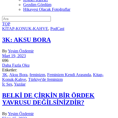
Gezdim Gördüm
Hikayesi Olacak Fotoğraflar
TOP
KİTAP-KONUK-KAHVE
,
PodCast
3K: AKSU BORA
By
Yeşim Özdemir
Mart 19, 2023
696
Daha Fazla Oku
Etiketler:
3K
,
Aksu Bora
,
feminizm
,
Feminizm Kendi Arasında
,
Kitap-
Konuk-Kahve
,
Türkiye'de feminizm
İç Ses
,
Yazılar
BELKİ DE ÇİRKİN BİR ÖRDEK
YAVRUSU DEĞİLSİNİZDİR?
By
Yeşim Özdemir