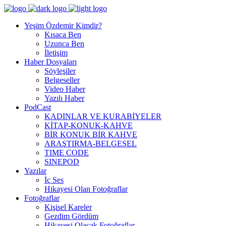
Yeşim Özdemir Kimdir?
Kısaca Ben
Uzunca Ben
İletişim
Haber Dosyaları
Söyleşiler
Belgeseller
Video Haber
Yazılı Haber
PodCast
KADINLAR VE KURABİYELER
KİTAP-KONUK-KAHVE
BİR KONUK BİR KAHVE
ARAŞTIRMA-BELGESEL
TIME CODE
SINEPOD
Yazılar
İç Ses
Hikayesi Olan Fotoğraflar
Fotoğraflar
Kişisel Kareler
Gezdim Gördüm
Hikayesi Olacak Fotoğraflar