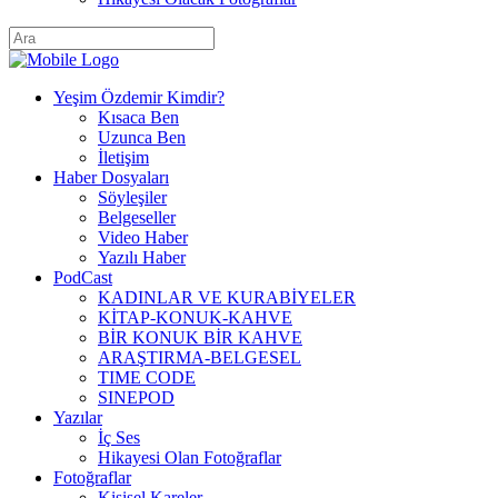
Yeşim Özdemir Kimdir?
Kısaca Ben
Uzunca Ben
İletişim
Haber Dosyaları
Söyleşiler
Belgeseller
Video Haber
Yazılı Haber
PodCast
KADINLAR VE KURABİYELER
KİTAP-KONUK-KAHVE
BİR KONUK BİR KAHVE
ARAŞTIRMA-BELGESEL
TIME CODE
SINEPOD
Yazılar
İç Ses
Hikayesi Olan Fotoğraflar
Fotoğraflar
Kişisel Kareler