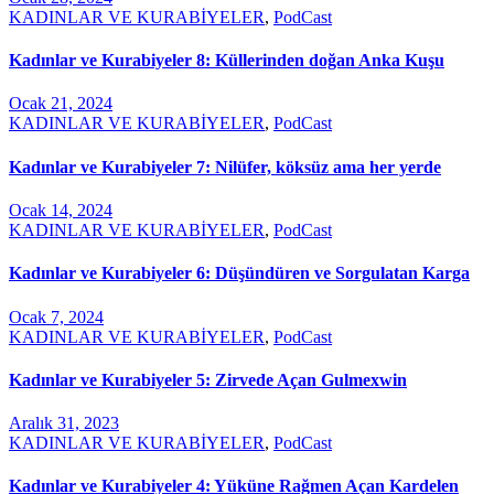
KADINLAR VE KURABİYELER
,
PodCast
Kadınlar ve Kurabiyeler 8: Küllerinden doğan Anka Kuşu
Ocak 21, 2024
KADINLAR VE KURABİYELER
,
PodCast
Kadınlar ve Kurabiyeler 7: Nilüfer, köksüz ama her yerde
Ocak 14, 2024
KADINLAR VE KURABİYELER
,
PodCast
Kadınlar ve Kurabiyeler 6: Düşündüren ve Sorgulatan Karga
Ocak 7, 2024
KADINLAR VE KURABİYELER
,
PodCast
Kadınlar ve Kurabiyeler 5: Zirvede Açan Gulmexwin
Aralık 31, 2023
KADINLAR VE KURABİYELER
,
PodCast
Kadınlar ve Kurabiyeler 4: Yüküne Rağmen Açan Kardelen