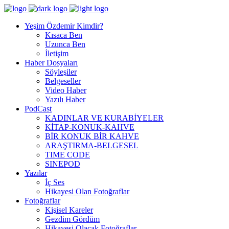
Yeşim Özdemir Kimdir?
Kısaca Ben
Uzunca Ben
İletişim
Haber Dosyaları
Söyleşiler
Belgeseller
Video Haber
Yazılı Haber
PodCast
KADINLAR VE KURABİYELER
KİTAP-KONUK-KAHVE
BİR KONUK BİR KAHVE
ARAŞTIRMA-BELGESEL
TIME CODE
SINEPOD
Yazılar
İç Ses
Hikayesi Olan Fotoğraflar
Fotoğraflar
Kişisel Kareler
Gezdim Gördüm
Hikayesi Olacak Fotoğraflar