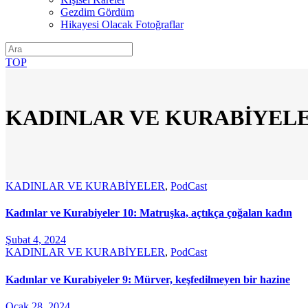
Gezdim Gördüm
Hikayesi Olacak Fotoğraflar
TOP
KADINLAR VE KURABİYEL
KADINLAR VE KURABİYELER
,
PodCast
Kadınlar ve Kurabiyeler 10: Matruşka, açtıkça çoğalan kadın
Şubat 4, 2024
KADINLAR VE KURABİYELER
,
PodCast
Kadınlar ve Kurabiyeler 9: Mürver, keşfedilmeyen bir hazine
Ocak 28, 2024