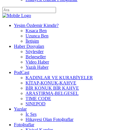
Yeşim Özdemir Kimdir?
Kısaca Ben
Uzunca Ben
İletişim
Haber Dosyaları
Söyleşiler
Belgeseller
Video Haber
Yazılı Haber
PodCast
KADINLAR VE KURABİYELER
KİTAP-KONUK-KAHVE
BİR KONUK BİR KAHVE
ARAŞTIRMA-BELGESEL
TIME CODE
SINEPOD
Yazılar
İç Ses
Hikayesi Olan Fotoğraflar
Fotoğraflar
Kişisel Kareler