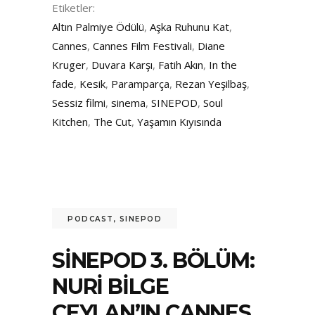
Etiketler:
Altın Palmiye Ödülü
,
Aşka Ruhunu Kat
,
Cannes
,
Cannes Film Festivali
,
Diane
Kruger
,
Duvara Karşı
,
Fatih Akın
,
In the
fade
,
Kesik
,
Paramparça
,
Rezan Yeşilbaş
,
Sessiz filmi
,
sinema
,
SINEPOD
,
Soul
Kitchen
,
The Cut
,
Yaşamın Kıyısında
PODCAST
,
SINEPOD
SINEPOD 3. BÖLÜM:
NURI BILGE
CEYLAN’IN CANNES