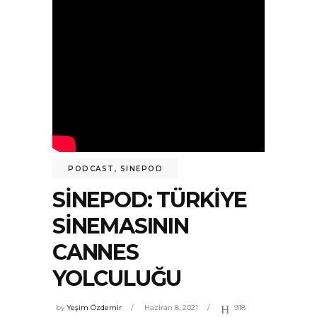
PODCAST
,
SINEPOD
SINEPOD: TÜRKIYE
SINEMASININ
CANNES
YOLCULUĞU
by
Yeşim Özdemir
Haziran 8, 2021
918