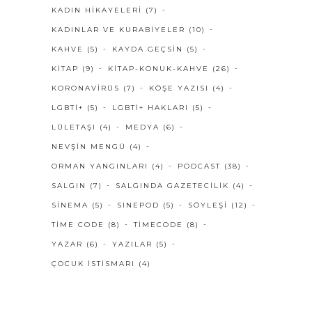
KADIN HIKAYELERI
(7)
KADINLAR VE KURABIYELER
(10)
KAHVE
(5)
KAYDA GEÇSIN
(5)
KITAP
(9)
KITAP-KONUK-KAHVE
(26)
KORONAVIRÜS
(7)
KÖŞE YAZISI
(4)
LGBTI+
(5)
LGBTI+ HAKLARI
(5)
LÜLETAŞI
(4)
MEDYA
(6)
NEVŞIN MENGÜ
(4)
ORMAN YANGINLARI
(4)
PODCAST
(38)
SALGIN
(7)
SALGINDA GAZETECILIK
(4)
SINEMA
(5)
SINEPOD
(5)
SÖYLEŞI
(12)
TIME CODE
(8)
TIMECODE
(8)
YAZAR
(6)
YAZILAR
(5)
ÇOCUK İSTISMARI
(4)