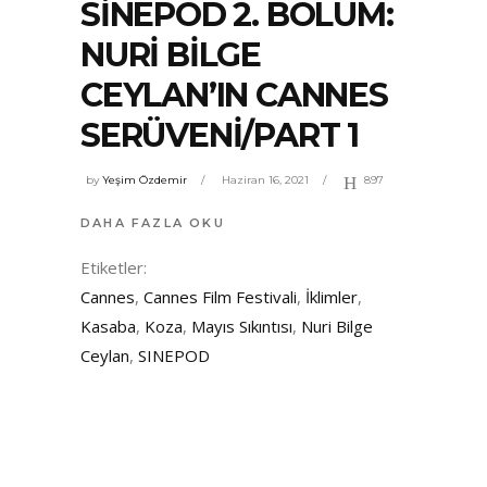
SINEPOD 2. BÖLÜM:
NURI BILGE
CEYLAN’IN CANNES
SERÜVENI/PART 1
by
Yeşim Özdemir
Haziran 16, 2021
897
DAHA FAZLA OKU
Etiketler:
Cannes
,
Cannes Film Festivali
,
İklimler
,
Kasaba
,
Koza
,
Mayıs Sıkıntısı
,
Nuri Bilge
Ceylan
,
SINEPOD