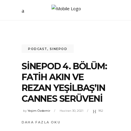
PODCAST
,
SINEPOD
SİNEPOD 4. BÖLÜM:
FATIH AKIN VE
REZAN YEŞILBAŞ’IN
CANNES SERÜVENİ
by
Yeşim Özdemir
Haziran 30, 2021
952
DAHA FAZLA OKU