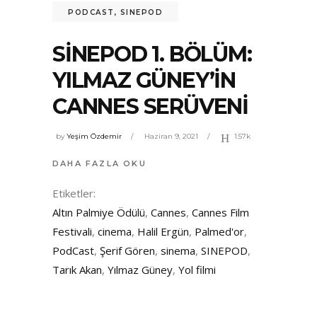
PODCAST
,
SINEPOD
SINEPOD 1. BÖLÜM:
YILMAZ GÜNEY’IN
CANNES SERÜVENI
by
Yeşim Özdemir
Haziran 9, 2021
1.57k
DAHA FAZLA OKU
Etiketler:
Altın Palmiye Ödülü
,
Cannes
,
Cannes Film
Festivali
,
cinema
,
Halil Ergün
,
Palmed'or
,
PodCast
,
Şerif Gören
,
sinema
,
SINEPOD
,
Tarık Akan
,
Yılmaz Güney
,
Yol filmi