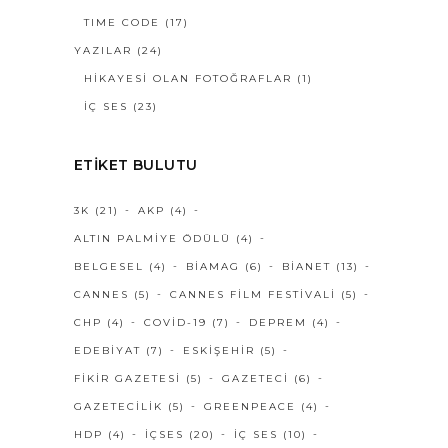
TIME CODE
(17)
YAZILAR
(24)
HIKAYESI OLAN FOTOĞRAFLAR
(1)
İÇ SES
(23)
ETIKET BULUTU
3K
(21)
AKP
(4)
ALTIN PALMIYE ÖDÜLÜ
(4)
BELGESEL
(4)
BIAMAG
(6)
BIANET
(13)
CANNES
(5)
CANNES FILM FESTIVALI
(5)
CHP
(4)
COVID-19
(7)
DEPREM
(4)
EDEBIYAT
(7)
ESKIŞEHIR
(5)
FIKIR GAZETESI
(5)
GAZETECI
(6)
GAZETECILIK
(5)
GREENPEACE
(4)
HDP
(4)
IÇSES
(20)
IÇ SES
(10)