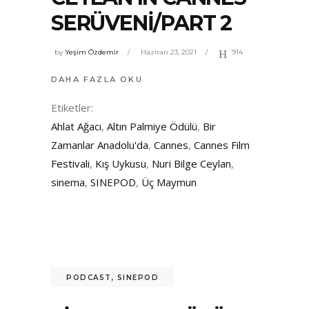
SERÜVENI/PART 2
by
Yeşim Özdemir
Haziran 23, 2021
914
DAHA FAZLA OKU
Etiketler:
Ahlat Ağacı
,
Altın Palmiye Ödülü
,
Bir
Zamanlar Anadolu'da
,
Cannes
,
Cannes Film
Festivali
,
Kış Uykusu
,
Nuri Bilge Ceylan
,
sinema
,
SINEPOD
,
Üç Maymun
PODCAST
,
SINEPOD