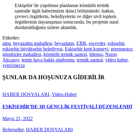
Eskişehir’de yapılması planlanan kömürlü termik
santralle ilgili haberimizin ikinci bölümünde; halkın,
çevreci örgütlerin, belediyelerin ve diğer sivil toplum
örgütlerinin dayanışması sonucunda, bu projenin nasıl
durdurulduğunu sizlere aktardık.
Etiketler:
alpu
,
beyazaltın mahallesi
,
beyazlatın
,
EBB
,
esçevder
,
eskişehir
,
eskişehir büyükşehir belediyesi
,
Eskişehir kent konseyi
,
greenpeace
,
gündüzler mahallesi
,
kömürlü termik santral
,
lületaşı
,
Nuray
Akçasoy
,
temiz hava hakkı platformu
,
termik santral
,
video haber
,
yeni1mecra
ŞUNLAR DA HOŞUNUZA GİDEBİLİR
HABER DOSYALARI
,
Video-Haber
ESKİŞEHİR’DE 3D GENÇLİK FESTİVALİ DÜZENLENDİ
Mayıs 21, 2022
Belgeseller
,
HABER DOSYALARI