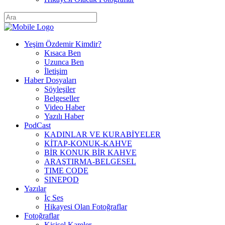
Yeşim Özdemir Kimdir?
Kısaca Ben
Uzunca Ben
İletişim
Haber Dosyaları
Söyleşiler
Belgeseller
Video Haber
Yazılı Haber
PodCast
KADINLAR VE KURABİYELER
KİTAP-KONUK-KAHVE
BİR KONUK BİR KAHVE
ARAŞTIRMA-BELGESEL
TIME CODE
SINEPOD
Yazılar
İç Ses
Hikayesi Olan Fotoğraflar
Fotoğraflar
Kişisel Kareler