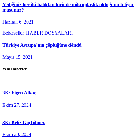
Yediğiniz her iki balıktan birinde mikroplastik olduğunu biliyor
musunuz?
Haziran 6, 2021
Belgeseller
,
HABER DOSYALARI
Türkiye Avrupa’nın çöplüğüne döndü
Mayıs 15, 2021
Yeni Haberler
3K: Figen Alkaç
Ekim 27, 2024
3K: Beliz Güçbilmez
Ekim 20, 2024