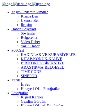
Yeşim Özdemir Kimdir?
Kısaca Ben
Uzunca Ben
İletişim
Haber Dosyaları
Söyleşiler
Belgeseller
Video Haber
Yazılı Haber
PodCast
KADINLAR VE KURABİYELER
KİTAP-KONUK-KAHVE
BİR KONUK BİR KAHVE
ARAŞTIRMA-BELGESEL
TIME CODE
SINEPOD
Yazılar
İç Ses
Hikayesi Olan Fotoğraflar
Fotoğraflar
Kişisel Kareler
Gezdim Gördüm
Hikayesi Olacak Fotoğraflar