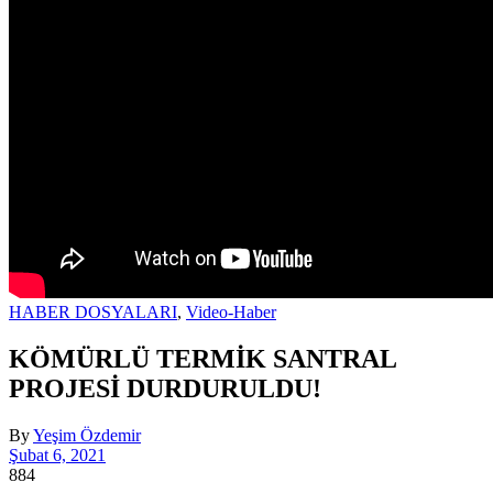
HABER DOSYALARI
,
Video-Haber
KÖMÜRLÜ TERMİK SANTRAL
PROJESİ DURDURULDU!
By
Yeşim Özdemir
Şubat 6, 2021
884