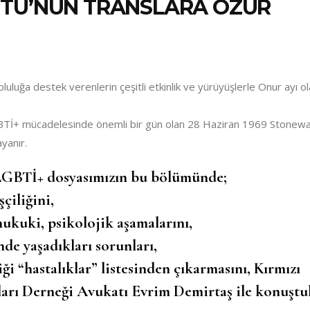
ÜTÜ’NÜN TRANSLARA ÖZÜR
uluğa destek verenlerin çeşitli etkinlik ve yürüyüşlerle Onur ayı o
GBTİ+ mücadelesinde önemli bir gün olan 28 Haziran 1969 Stonewa
yanır.
z LGBTİ+ dosyasımızın bu bölümünde;
şçiliğini,
hukuki, psikolojik aşamalarını,
nde yaşadıkları sorunları,
i “hastalıklar” listesinden çıkarmasını, Kırmızı
ları Derneği Avukatı Evrim Demirtaş ile konuştu