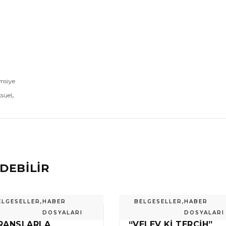
msiye
,
süel
DEBİLİR
ELGESELLER
,
HABER
BELGESELLER
,
HABER
DOSYALARI
DOSYALARI
RANSLARLA
“VELEV KI TERCIH”