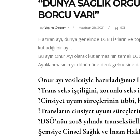
“DÜNYA SAĞLIK ÖRG
BORCU VAR!”
by
Yeşim Özdemir
Haziran 28, 2021
931
Haziran ayı, dünya genelinde LGBTİ+’ların ve topl
kutladığı bir ay…
Bu ayın Onur Ayı olarak kutlanmasının temeli L
Ayaklanmasının yıl dönümüne denk gelmesine da
Onur ayı vesilesiyle hazırladığımı
?Trans seks işçiliğini, zorunlu seks i
?Cinsiyet uyum süreçlerinin tıbbi, 
?Transların cinsiyet uyum süreçleri
?DSÖ’nün 2018 yılında transeksüelliğ
Şemsiye Cinsel Sağlık ve İnsan Hak