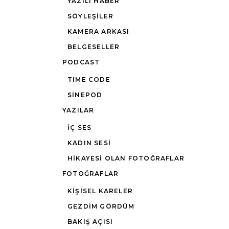
YAZILI HABER
SÖYLEŞILER
KAMERA ARKASI
BELGESELLER
PODCAST
TIME CODE
SINEPOD
YAZILAR
İÇ SES
KADIN SESI
HIKAYESI OLAN FOTOĞRAFLAR
FOTOĞRAFLAR
KIŞISEL KARELER
GEZDIM GÖRDÜM
BAKIŞ AÇISI