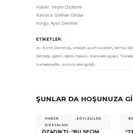
Haber: Yeşim Özdemir
Kamera: Gökhan Dindar
Kurgu: Aysu Demirel
ETIKETLER:
,
,
Av. Evrim Demirtaş
cinsiyet uyum süreçleri
Kırmızı Şe
,
,
,
,
Derneği
lgbti+
lgbti+ hakları
trans seks işçileri
Transek
,
transeksüellik
zorunlu seks işçiliği
ŞUNLAR DA HOŞUNUZA Gİ
HABER
,
SÖYLEŞILER
B
DOSYALARI
ÖZADIKTI: “BU SEÇIM
“T