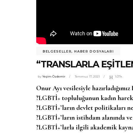
BELGESELLER
,
HABER DOSYALARI
“TRANSLARLA EŞITLE
by
Yeşim Özdemir
Temmuz 17, 2021
1.07k
Onur Ayı vesilesiyle hazırladığımı
?LGBTİ+ topluluğunun kadın hareke
?LGBTİ+’ların devlet politikaları n
?LGBTİ+’ların istihdam alanında ve 
?LGBTİ+’larla ilgili akademik kayna