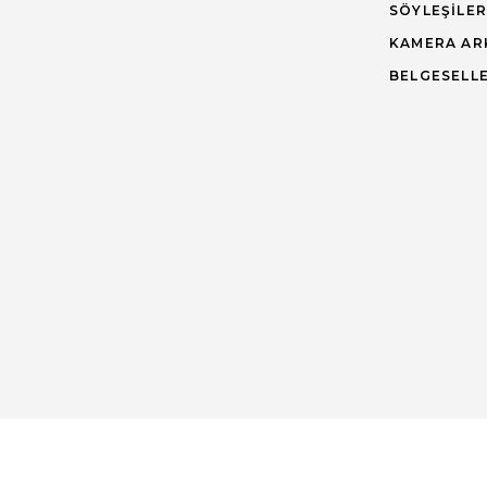
SÖYLEŞILER
KAMERA AR
BELGESELL