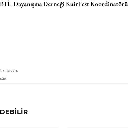
GBTİ+ Dayanışma Derneği KuirFest Koordinatörü
,
ti+ hakları
süel
DEBİLİR