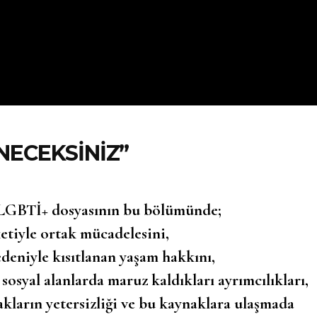
NECEKSINIZ”
z LGBTİ+ dosyasının bu bölümünde;
tiyle ortak mücadelesini,
edeniyle kısıtlanan yaşam hakkını,
sosyal alanlarda maruz kaldıkları ayrımcılıkları,
kların yetersizliği ve bu kaynaklara ulaşmada