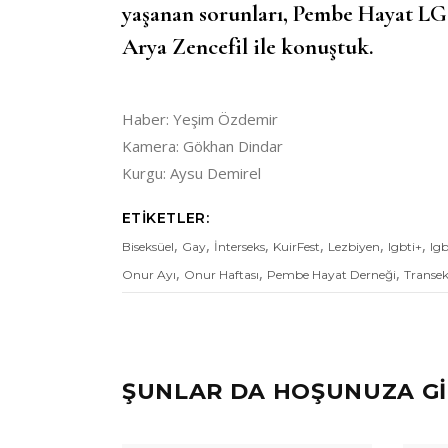
yaşanan sorunları, Pembe Hayat L
Arya Zencefil ile konuştuk.
Haber: Yeşim Özdemir
Kamera: Gökhan Dindar
Kurgu: Aysu Demirel
ETIKETLER:
,
,
,
,
,
,
Biseksüel
Gay
İnterseks
KuirFest
Lezbiyen
lgbti+
lgb
,
,
,
Onur Ayı
Onur Haftası
Pembe Hayat Derneği
Transek
ŞUNLAR DA HOŞUNUZA Gİ