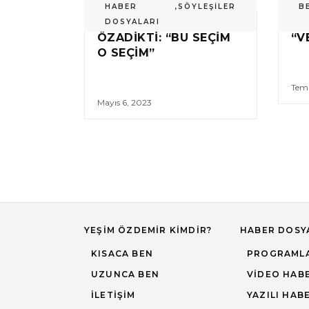
HABER
,
SÖYLEŞILER
B
DOSYALARI
ÖZADIKTI: “BU SEÇIM
“V
O SEÇIM”
Tem
Mayıs 6, 2023
YEŞIM ÖZDEMIR KIMDIR?
HABER DOSY
KISACA BEN
PROGRAML
UZUNCA BEN
VIDEO HAB
İLETIŞIM
YAZILI HAB