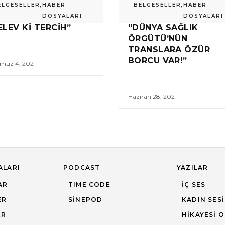
ELGESELLER
,
HABER
BELGESELLER
,
HABER
DOSYALARI
DOSYALARI
ELEV KI TERCIH”
“DÜNYA SAĞLIK
ÖRGÜTÜ’NÜN
TRANSLARA ÖZÜR
BORCU VAR!”
muz 4, 2021
Haziran 28, 2021
ALARI
PODCAST
YAZILAR
AR
TIME CODE
İÇ SES
ER
SINEPOD
KADIN SESI
ER
HIKAYESI 