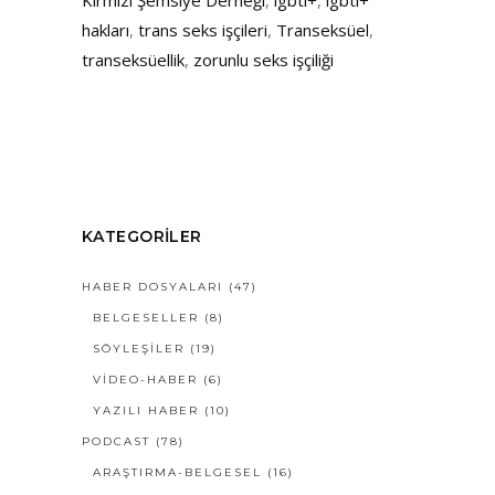
Kırmızı Şemsiye Derneği
,
lgbti+
,
lgbti+
hakları
,
trans seks işçileri
,
Transeksüel
,
transeksüellik
,
zorunlu seks işçiliği
KATEGORILER
HABER DOSYALARI
(47)
BELGESELLER
(8)
SÖYLEŞILER
(19)
VIDEO-HABER
(6)
YAZILI HABER
(10)
PODCAST
(78)
ARAŞTIRMA-BELGESEL
(16)