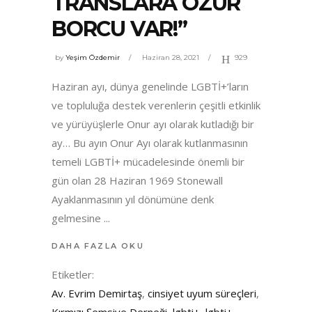
TRANSLARA ÖZÜR
BORCU VAR!”
by
Yeşim Özdemir
Haziran 28, 2021
929
Haziran ayı, dünya genelinde LGBTİ+’ların
ve topluluğa destek verenlerin çeşitli etkinlik
ve yürüyüşlerle Onur ayı olarak kutladığı bir
ay… Bu ayın Onur Ayı olarak kutlanmasının
temeli LGBTİ+ mücadelesinde önemli bir
gün olan 28 Haziran 1969 Stonewall
Ayaklanmasının yıl dönümüne denk
gelmesine
DAHA FAZLA OKU
Etiketler:
Av. Evrim Demirtaş
,
cinsiyet uyum süreçleri
,