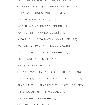
GAZETECILIK
(5)
GREENPEACE
(4)
HDP
(4)
IÇSES
(20)
IÇ SES
(10)
KADIN HIKAYELERI
(7)
KADINLAR VE KURABIYELER
(10)
KAHVE
(5)
KAYDA GEÇSIN
(5)
KITAP
(9)
KITAP-KONUK-KAHVE
(26)
KORONAVIRÜS
(7)
KÖŞE YAZISI
(4)
LGBTI+
(5)
LGBTI+ HAKLARI
(5)
LÜLETAŞI
(4)
MEDYA
(6)
NEVŞIN MENGÜ
(4)
ORMAN YANGINLARI
(4)
PODCAST
(38)
SALGIN
(7)
SALGINDA GAZETECILIK
(4)
SINEMA
(5)
SINEPOD
(5)
SÖYLEŞI
(12)
TIME CODE
(8)
TIMECODE
(8)
YAZAR
(6)
YAZILAR
(5)
ÇOCUK İSTISMARI
(4)