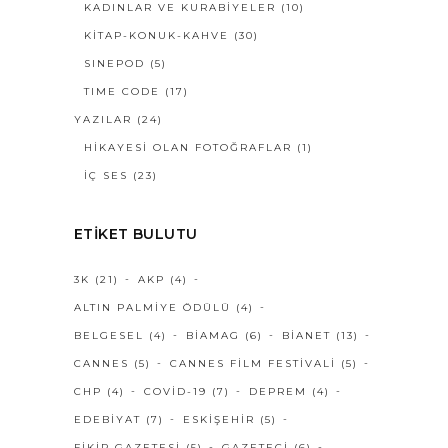
KADINLAR VE KURABİYELER
(10)
KİTAP-KONUK-KAHVE
(30)
SINEPOD
(5)
TIME CODE
(17)
YAZILAR
(24)
HIKAYESI OLAN FOTOĞRAFLAR
(1)
İÇ SES
(23)
ETIKET BULUTU
3K
(21)
AKP
(4)
ALTIN PALMIYE ÖDÜLÜ
(4)
BELGESEL
(4)
BIAMAG
(6)
BIANET
(13)
CANNES
(5)
CANNES FILM FESTIVALI
(5)
CHP
(4)
COVID-19
(7)
DEPREM
(4)
EDEBIYAT
(7)
ESKIŞEHIR
(5)
FIKIR GAZETESI
(5)
GAZETECI
(6)