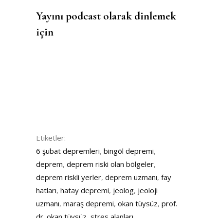
Yayını podcast olarak dinlemek
için
Etiketler:
6 şubat depremleri
,
bingöl depremi
,
deprem
,
deprem riski olan bölgeler
,
deprem riskli yerler
,
deprem uzmanı
,
fay
hatları
,
hatay depremi
,
jeolog
,
jeoloji
uzmanı
,
maraş depremi
,
okan tüysüz
,
prof.
dr. okan tüysüz
,
stres alanları