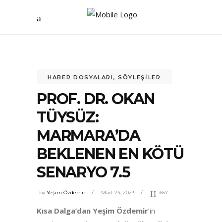
HABER DOSYALARI
,
SÖYLEŞILER
PROF. DR. OKAN
TÜYSÜZ:
MARMARA’DA
BEKLENEN EN KÖTÜ
SENARYO 7.5
by
Yeşim Özdemir
Mart 24, 2023
657
Kısa Dalga’dan Yeşim Özdemir
’in