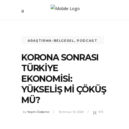
ARAŞTIRMA-BELGESEL
,
PODCAST
KORONA SONRASI
TÜRKİYE
EKONOMİSİ:
YÜKSELİŞ Mİ ÇÖKÜŞ
MÜ?
by
Yeşim Özdemir
Temmuz 10, 2020
573