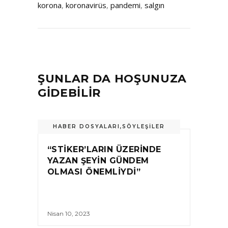
korona
,
koronavirüs
,
pandemi
,
salgın
ŞUNLAR DA HOŞUNUZA
GİDEBİLİR
HABER DOSYALARI
,
SÖYLEŞILER
“STIKER’LARIN ÜZERINDE
YAZAN ŞEYIN GÜNDEM
OLMASI ÖNEMLIYDI”
Nisan 10, 2023