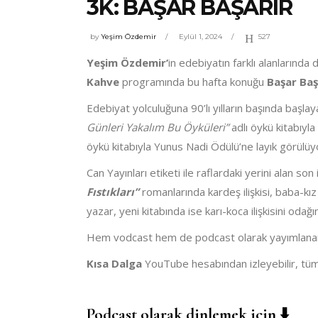
3K: BAŞAR BAŞARIR
by
Yeşim Özdemir
Eylül 1, 2024
527
Yeşim Özdemir’
in edebiyatın farklı alanlarında
Kahve
programında bu hafta konuğu
Başar Ba
Edebiyat yolculuğuna 90’lı yılların başında başla
Günleri Yakalım Bu Öyküleri”
adlı öykü kitabıyla
öykü kitabıyla Yunus Nadi Ödülü’ne layık görülüyo
Can Yayınları etiketi ile raflardaki yerini alan son
Fıstıkları”
romanlarında kardeş ilişkisi, baba-kız i
yazar, yeni kitabında ise karı-koca ilişkisini odağ
Hem vodcast hem de podcast olarak yayımlan
Kısa Dalga
YouTube hesabından izleyebilir, tüm
Podcast olarak dinlemek için
⬇️