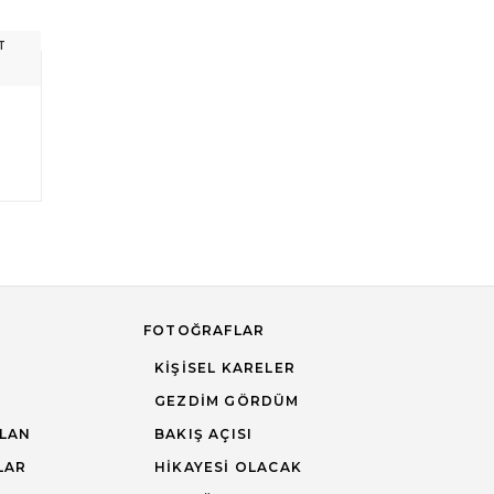
T
FOTOĞRAFLAR
KIŞISEL KARELER
GEZDIM GÖRDÜM
OLAN
BAKIŞ AÇISI
LAR
HIKAYESI OLACAK