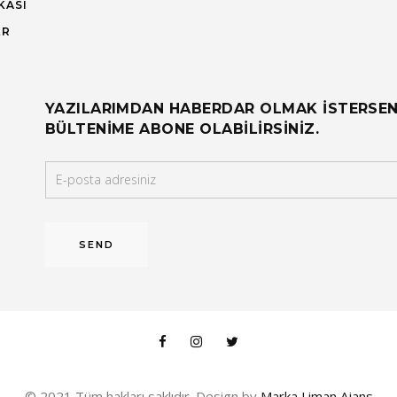
KASI
ER
YAZILARIMDAN HABERDAR OLMAK ISTERSEN
BÜLTENIME ABONE OLABILIRSINIZ.
© 2021 Tüm hakları saklıdır. Design by
Marka Liman Ajans