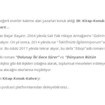
 değerli eserler kaleme alan yazarları konuk aldığı
3K: Kitap-Konuk
şarır…
yan Başar Başarır, 2004 yılında Sait Faik Hikaye Armağanı’nı “
Getirin
 alıyor. On yıl sonra, 2014 yılında ise “
Teklifinizle İlgilenmiyorum”
a
r. Bu ödülü 2017 yılında tekrar alıyor, bu defa “
Sibop”
adlı romanı 
 iki romanı
“Dolunay İki Gece Sürer”
ve
“Dünyanın Bütün
lişkisi gibi ikili ilişkileri odağına alarak, toplumsal meseleleri irdele
ına alacağını okurlarına müjdeliyor.
an
Kitap-Konuk-Kahve
’yi
 podcast platformlarından dinleyebilirsiniz…