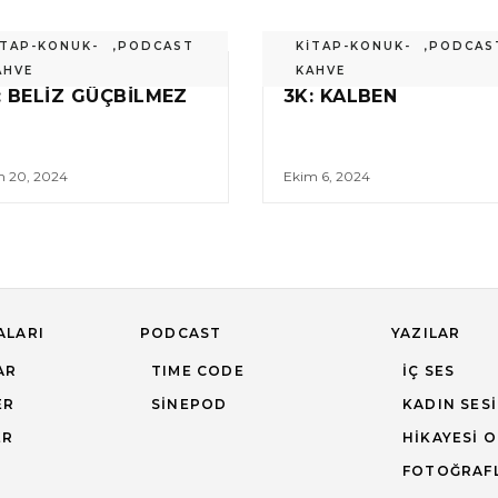
İTAP-KONUK-
,
PODCAST
KİTAP-KONUK-
,
PODCAS
AHVE
KAHVE
: BELIZ GÜÇBILMEZ
3K: KALBEN
m 20, 2024
Ekim 6, 2024
ALARI
PODCAST
YAZILAR
AR
TIME CODE
İÇ SES
ER
SINEPOD
KADIN SESI
ER
HIKAYESI 
FOTOĞRAF