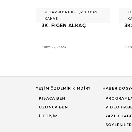
KİTAP-KONUK-
,
PODCAST
K
KAHVE
K
3K: FIGEN ALKAÇ
3K
Ekim 27, 2024
Eki
YEŞIM ÖZDEMIR KIMDIR?
HABER DOSY
KISACA BEN
PROGRAML
UZUNCA BEN
VIDEO HAB
İLETIŞIM
YAZILI HAB
SÖYLEŞILER