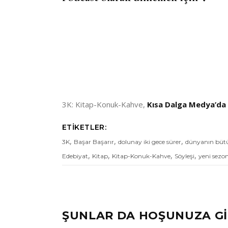
3K: Kitap-Konuk-Kahve,
Kısa Dalga Medya’da
ETIKETLER:
,
,
,
3K
Başar Başarır
dolunay iki gece sürer
dünyanın bütün
,
,
,
,
Edebiyat
Kitap
Kitap-Konuk-Kahve
Söyleşi
yeni sezo
ŞUNLAR DA HOŞUNUZA Gİ